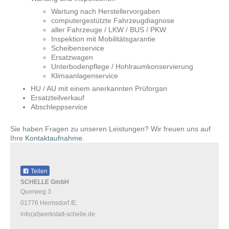
Wartung nach Herstellervorgaben
computergestützte Fahrzeugdiagnose
aller Fahrzeuge / LKW / BUS / PKW
Inspektion mit Mobilitätsgarantie
Scheibenservice
Ersatzwagen
Unterbodenpflege / Hohlraumkonservierung
Klimaanlagenservice
HU / AU mit einem anerkannten Prüforgan
Ersatzteilverkauf
Abschleppservice
Sie haben Fragen zu unseren Leistungen? Wir freuen uns auf
Ihre
Kontaktaufnahme
.
Teilen
SCHELLE GmbH
Querweg 3
01776 Hermsdorf /E.
info(at)werkstatt-schelle.de